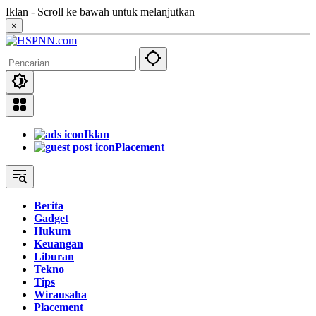
Langsung
Iklan - Scroll ke bawah untuk melanjutkan
ke
×
konten
Iklan
Placement
Berita
Gadget
Hukum
Keuangan
Liburan
Tekno
Tips
Wirausaha
Placement