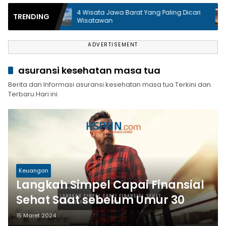
4 Wisata Jawa Barat Yang Paling Dicari
W
TRENDING
i
Wisatawan
R
ADVERTISEMENT
asuransi kesehatan masa tua
Berita dan Informasi asuransi kesehatan masa tua Terkini dan
Terbaru Hari ini
Keuangan
Langkah Simpel Capai Finansial
Sehat Saat sebelum Umur 30
15 Maret 2024