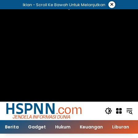
Langsung
×
Iklan - Scroll Ke Bawah Untuk Melanjutkan
ke
konten
Berita
Gadget
Hukum
Keuangan
Liburan