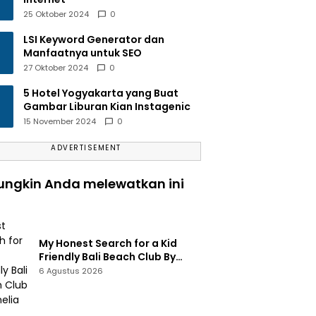
25 Oktober 2024
0
LSI Keyword Generator dan
Manfaatnya untuk SEO
27 Oktober 2024
0
5 Hotel Yogyakarta yang Buat
Gambar Liburan Kian Instagenic
15 November 2024
0
ADVERTISEMENT
ngkin Anda melewatkan ini
My Honest Search for a Kid
Friendly Bali Beach Club By
Amelia
6 Agustus 2026