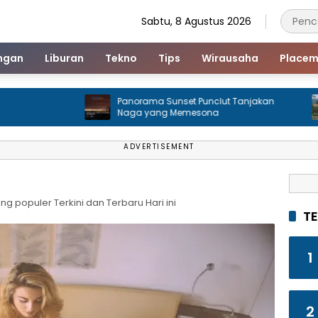
Sabtu, 8 Agustus 2026
ngan
Liburan
Tekno
Tips
Wirausaha
Placem
Panorama Sunset Punclut Tanjakan
Men
Naga yang Memesona
Lem
ADVERTISEMENT
ang populer Terkini dan Terbaru Hari ini
T
1
2