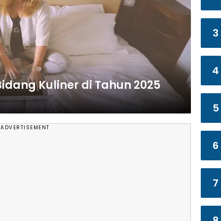
3
4
Bidang Kuliner di Tahun 2025
5
ADVERTISEMENT
6
7
8