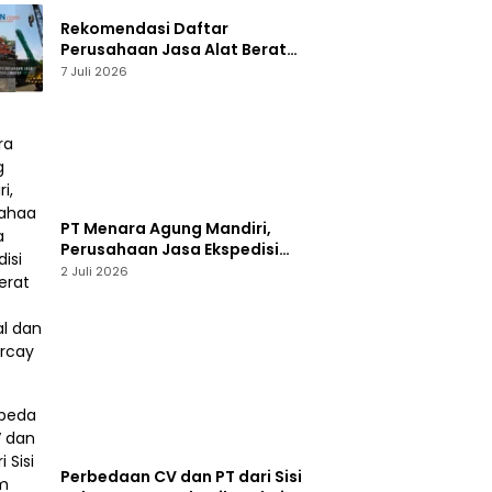
Rekomendasi Daftar
Perusahaan Jasa Alat Berat
Jakarta Terlengkap
7 Juli 2026
PT Menara Agung Mandiri,
Perusahaan Jasa Ekspedisi
Alat Berat yang Handal dan
2 Juli 2026
Terpercaya
Perbedaan CV dan PT dari Sisi