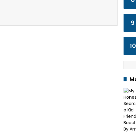
9
10
Mu