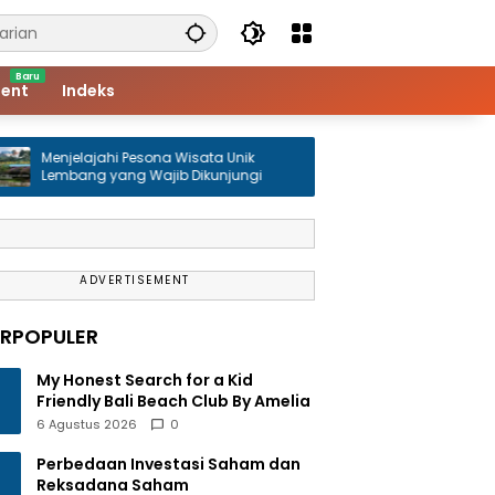
ent
Indeks
jelajahi Pesona Wisata Unik
4 Wisata Jawa Barat Yan
bang yang Wajib Dikunjungi
Wisatawan
ADVERTISEMENT
ERPOPULER
My Honest Search for a Kid
Friendly Bali Beach Club By Amelia
6 Agustus 2026
0
Perbedaan Investasi Saham dan
Reksadana Saham