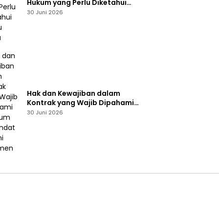
Hukum yang Perlu Diketahui
Pelaku Usaha
30 Juni 2026
Hak dan Kewajiban dalam
Kontrak yang Wajib Dipahami
Sebelum Menandatangani
30 Juni 2026
Dokumen