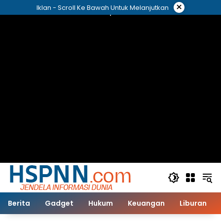
Langsung
×
Iklan - Scroll Ke Bawah Untuk Melanjutkan
ke
konten
Berita
Gadget
Hukum
Keuangan
Liburan