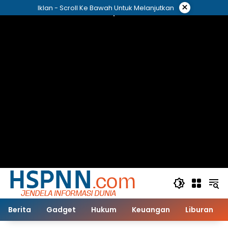
Langsung
×
Iklan - Scroll Ke Bawah Untuk Melanjutkan
ke
konten
Berita
Gadget
Hukum
Keuangan
Liburan