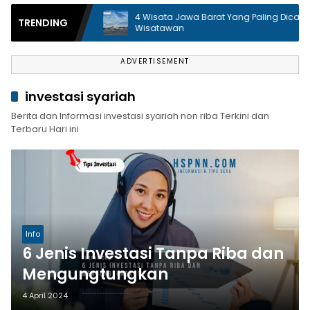
 Unik
4 Wisata Jawa Barat Yang Paling Dicari
TRENDING
njungi
Wisatawan
ADVERTISEMENT
investasi syariah
Berita dan Informasi investasi syariah non riba Terkini dan
Terbaru Hari ini
Info
6 Jenis Investasi Tanpa Riba dan
Mengungtungkan
4 April 2024