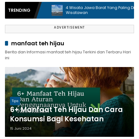
ta Unik
4 Wisata Jawa Barat Yang Paling Dicari
TRENDING
kunjungi
Wisatawan
ADVERTISEMENT
manfaat teh hijau
Berita dan Informasi manfaat teh hijau Terkini dan Terbaru Hari
ini
Tips
6+ Manfaat Teh Hijau Dan Cara
Konsumsi Bagi Kesehatan
15 Juni 2024