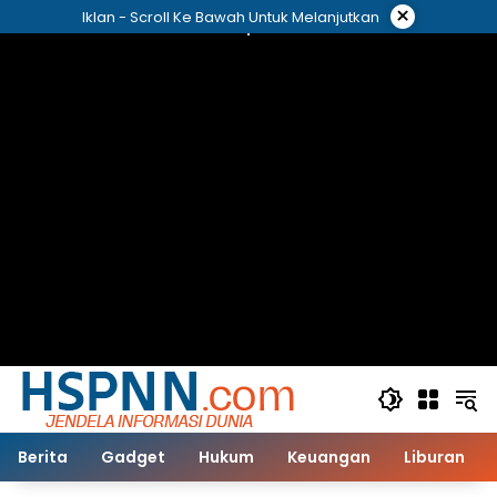
Langsung
×
Iklan - Scroll Ke Bawah Untuk Melanjutkan
ke
konten
Berita
Gadget
Hukum
Keuangan
Liburan