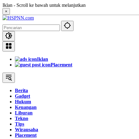
Langsung
Iklan - Scroll ke bawah untuk melanjutkan
ke
×
konten
Iklan
Placement
Berita
Gadget
Hukum
Keuangan
Liburan
Tekno
Tips
Wirausaha
Placement