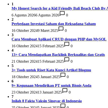
1
My Honest Search for a Kid Friendly Bali Beach Club By 
6 Agustus 2026
6 Agustus 2026
0
2
Perbedaan Investasi Saham dan Reksadana Saham
16 Oktober 2024
9 Maret 2025
0
3
Cara Membuat Aplikasi CRUD dengan PHP dan MySQL
16 Oktober 2024
15 Februari 2025
0
4
13+ Cara Mendapatkan Backlink Berkualitas dan Gratis
21 Oktober 2024
15 Februari 2025
0
5
3+ Tools untuk Riset Kata Kunci Artikel Blogmu
18 Oktober 2024
5 Januari 2025
0
6
9+ Kegunaan Mendirikan PT untuk Bisnis Anda
23 Oktober 2024
13 Januari 2025
0
7
Inilah 8 Fakta Vaksin Sinovac di Indonesia
25 Oktober 2024
5 Januari 2025
0