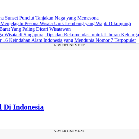
a Sunset Punclut Tanjakan Naga yang Memesona
Menjelajahi Pesona Wisata Unik Lembang yang Wajib Dikunjungi
Barat Yang Paling Dicari Wisatawan
Wisata di Singapura, Tips dan Rekomendasi untuk Liburan Keluarga
16 Keindahan Alam Indonesia yang Mendunia Nomor 7 Terpopuler
ADVERTISEMENT
 Di Indonesia
ADVERTISEMENT