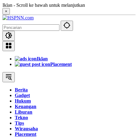
Langsung
Iklan - Scroll ke bawah untuk melanjutkan
ke
×
konten
Iklan
Placement
Berita
Gadget
Hukum
Keuangan
Liburan
Tekno
Tips
Wirausaha
Placement