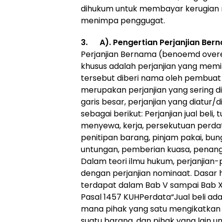
dihukum untuk membayar kerugian m
menimpa penggugat.
3.
A). Pengertian Perjanjian B
Perjanjian Bernama (benoemd overe
khusus adalah perjanjian yang memili
tersebut diberi nama oleh pembua
merupakan perjanjian yang sering d
garis besar, perjanjian yang diatur/
sebagai berikut: Perjanjian jual beli
menyewa, kerja, persekutuan perdat
penitipan barang, pinjam pakai, bun
untungan, pemberian kuasa, penan
Dalam teori ilmu hukum, perjanjian-p
dengan perjanjian nominaat. Dasar
terdapat dalam Bab V sampai Bab XV
Pasal 1457 KUHPerdata“Jual beli ad
mana pihak yang satu mengikatkan
suatu barang, dan pihak yang lain