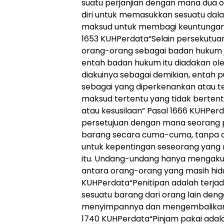
suatu perjanjian dengan mana dua 
diri untuk memasukkan sesuatu dal
maksud untuk membagi keuntungan y
1653 KUHPerdata“Selain persekutuan
orang-orang sebagai badan hukum j
entah badan hukum itu diadakan o
diakuinya sebagai demikian, entah p
sebagai yang diperkenankan atau tel
maksud tertentu yang tidak berte
atau kesusilaan” Pasal 1666 KUHPer
persetujuan dengan mana seorang
barang secara cuma-cuma, tanpa d
untuk kepentingan seseorang yan
itu. Undang-undang hanya mengak
antara orang-orang yang masih hidu
KUHPerdata“Penitipan adalah terja
sesuatu barang dari orang lain den
menyimpannya dan mengembalikann
1740 KUHPerdata“Pinjam pakai adal