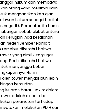
elanggar hukum dan membawa
ibkan orang yang menimbulkan
untuk menggantikan kerugian
melawan hukum sebagai berikut:
 negatif); Perbuatan itu harus
 hubungan sebab akibat antara
n kerugian; Ada kesalahan.
lan Negeri Jember Nomor:
n tersebut diketahui bahwa
ower yang dimiliki tergugat
cang. Perlu diketahui bahwa
 untuk menyangga beban
engkapannya. Hal ini
leh tower menjadi jauh lebih
ehingga kemudian
ng ke arah barat. Hakim dalam
ower adalah akibat dari
lakukan perawatan terhadap
t dinyatakan melakukan PMH dan