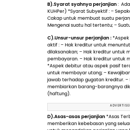
B).Syarat syahnya perjanjian
: Ada
KUHPer) *Syarat Subyektif : – Sepak
Cakap untuk membuat suatu perjanji
Mengenai suatu hal tertentu; – Suat
C).Unsur-unsur perjanjian :
*Aspek 
aktif : – Hak kreditur untuk menun
dilaksanakan; – Hak kreditur untu
pembayaran. – Hak kreditur untuk 
*Aspek debitur atau aspek pasif terdi
untuk membayar utang; – Kewajiban
jawab terhadap gugatan kreditur. – 
membiarkan barang-barangnya dike
(haftung).
ADVERTIS
D).Asas-asas perjanjian
*Asas Terb
memberikan kebebasan yang selua