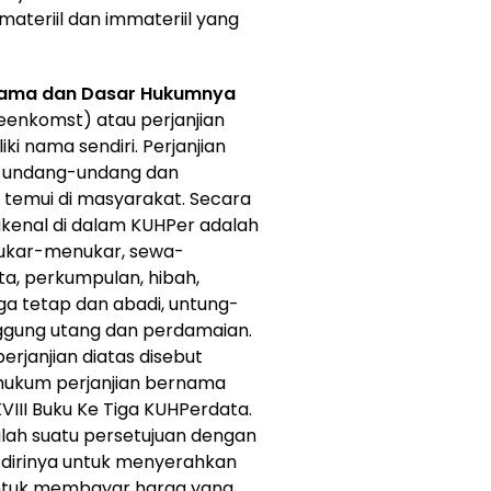
ateriil dan immateriil yang
ernama dan Dasar Hukumnya
enkomst) atau perjanjian
ki nama sendiri. Perjanjian
t undang-undang dan
i temui di masyarakat. Secara
dikenal di dalam KUHPer adalah
, tukar-menukar, sewa-
a, perkumpulan, hibah,
ga tetap dan abadi, untung-
ggung utang dan perdamaian.
erjanjian diatas disebut
 hukum perjanjian bernama
III Buku Ke Tiga KUHPerdata.
alah suatu persetujuan dengan
 dirinya untuk menyerahkan
 untuk membayar harga yang