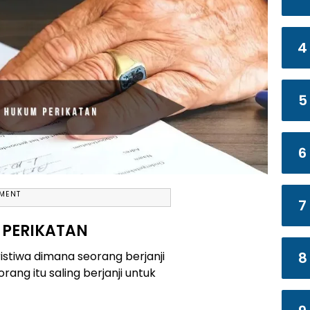
4
5
6
EMENT
7
PERIKATAN
8
ristiwa dimana seorang berjanji
ang itu saling berjanji untuk