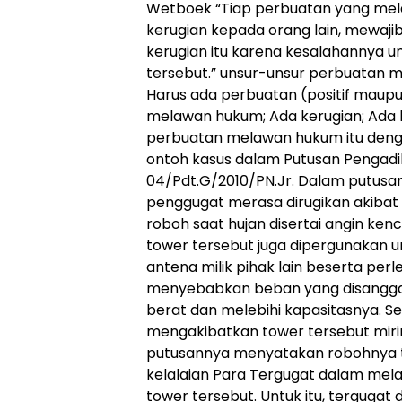
Wetboek “Tiap perbuatan yang m
kerugian kepada orang lain, mewaj
kerugian itu karena kesalahannya 
tersebut.” unsur-unsur perbuatan 
Harus ada perbuatan (positif maupun
melawan hukum; Ada kerugian; Ada
perbuatan melawan hukum itu denga
ontoh kasus dalam Putusan Pengadi
04/Pdt.G/2010/PN.Jr. Dalam putusa
penggugat merasa dirugikan akibat t
roboh saat hujan disertai angin ken
tower tersebut juga dipergunakan
antena milik pihak lain beserta perl
menyebabkan beban yang disangga o
berat dan melebihi kapasitasnya. S
mengakibatkan tower tersebut miri
putusannya menyatakan robohnya t
kelalaian Para Tergugat dalam me
tower tersebut. Untuk itu, terguga