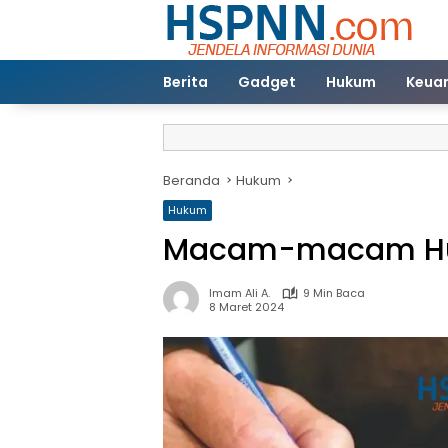
Langsung
ke
konten
Berita
Gadget
Hukum
Keua
Beranda
Hukum
Hukum
Macam-macam Hu
Imam Ali A.
9 Min Baca
8 Maret 2024