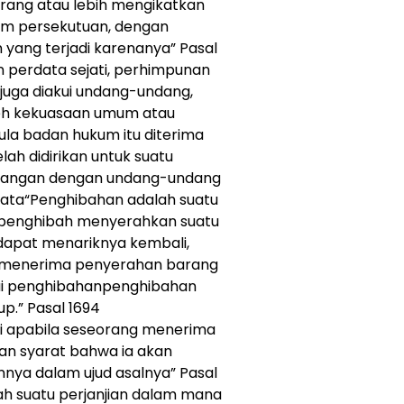
orang atau lebih mengikatkan
am persekutuan, dengan
ang terjadi karenanya” Pasal
 perdata sejati, perhimpunan
uga diakui undang-undang,
leh kekuasaan umum atau
ula badan hukum itu diterima
ah didirikan untuk suatu
ntangan dengan undang-undang
data“Penghibahan adalah suatu
 penghibah menyerahkan suatu
apat menariknya kembali,
g menerima penyerahan barang
ui penghibahanpenghibahan
p.” Pasal 1694
di apabila seseorang menerima
gan syarat bahwa ia akan
ya dalam ujud asalnya” Pasal
ah suatu perjanjian dalam mana