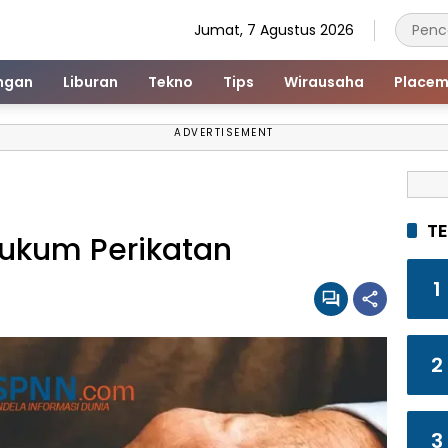
Jumat, 7 Agustus 2026
ngan
Liburan
Tekno
Tips
Wirausaha
Placem
ADVERTISEMENT
T
kum Perikatan
1
2
3