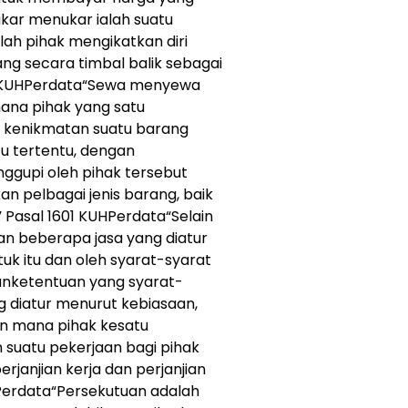
ukar menukar ialah suatu
ah pihak mengikatkan diri
ng secara timbal balik sebagai
548 KUHPerdata“Sewa menyewa
ana pihak yang satu
 kenikmatan suatu barang
u tertentu, dengan
ggupi oleh pihak tersebut
n pelbagai jenis barang, baik
Pasal 1601 KUHPerdata“Selain
n beberapa jasa yang diatur
uk itu dan oleh syarat-syarat
uanketentuan yang syarat-
ng diatur menurut kebiasaan,
n mana pihak kesatu
 suatu pekerjaan bagi pihak
rjanjian kerja dan perjanjian
Perdata“Persekutuan adalah