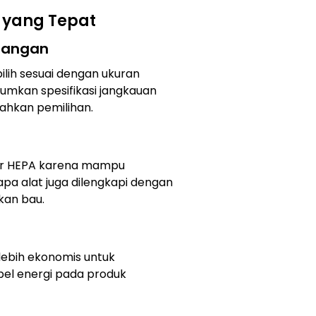
r yang Tepat
Ruangan
pilih sesuai dengan ukuran
mkan spesifikasi jangkauan
hkan pemilihan.
lter HEPA karena mampu
apa alat juga dilengkapi dengan
kan bau.
 lebih ekonomis untuk
bel energi pada produk