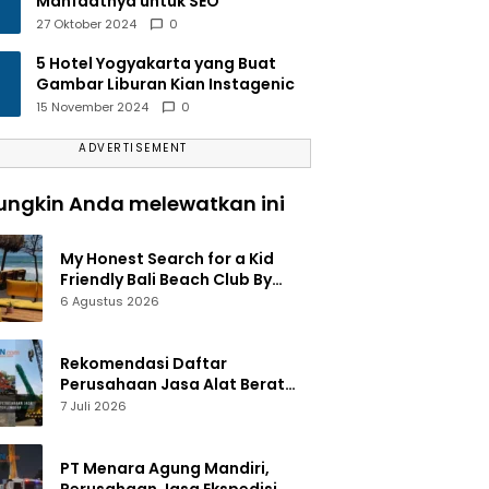
Manfaatnya untuk SEO
27 Oktober 2024
0
5 Hotel Yogyakarta yang Buat
Gambar Liburan Kian Instagenic
15 November 2024
0
ADVERTISEMENT
ngkin Anda melewatkan ini
My Honest Search for a Kid
Friendly Bali Beach Club By
Amelia
6 Agustus 2026
Rekomendasi Daftar
Perusahaan Jasa Alat Berat
Jakarta Terlengkap
7 Juli 2026
PT Menara Agung Mandiri,