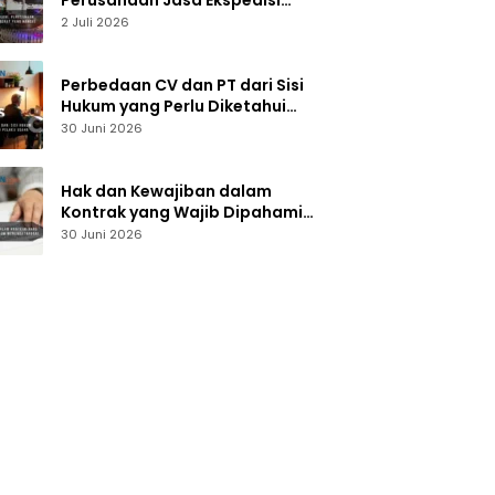
Perusahaan Jasa Ekspedisi
Alat Berat yang Handal dan
2 Juli 2026
Terpercaya
Perbedaan CV dan PT dari Sisi
Hukum yang Perlu Diketahui
Pelaku Usaha
30 Juni 2026
Hak dan Kewajiban dalam
Kontrak yang Wajib Dipahami
Sebelum Menandatangani
30 Juni 2026
Dokumen