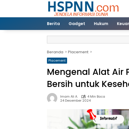
Langsung
ke
konten
Berita
Gadget
Hukum
Keua
Beranda
Placement
Placement
Mengenal Alat Air P
Bersih untuk Kese
Imam Ali A.
4 Min Baca
24 Desember 2024