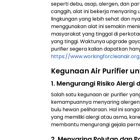
seperti debu, asap, alergen, dan par
canggih, alat ini bekerja menyaring
lingkungan yang lebih sehat dan ny
menggunakan alat ini semakin meni
masyarakat yang tinggal di perkota
yang tinggi. Waktunya upgrade gaya
purifier segera kalian dapatkan hany
https://www.workingforclean
a
ir.org
Kegunaan Air Purifier u
1. Mengurangi Risiko Alergi
Salah satu kegunaan air purifier ya
kemampuannya menyaring alergen se
bulu hewan peliharaan. Hal ini san
yang memiliki alergi atau asma, kar
membantu mengurangi gejala pern
2. Menyaring Polutan dan P