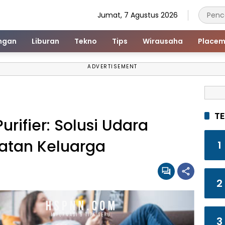
Jumat, 7 Agustus 2026
ngan
Liburan
Tekno
Tips
Wirausaha
Placem
ADVERTISEMENT
T
urifier: Solusi Udara
hatan Keluarga
1
2
3