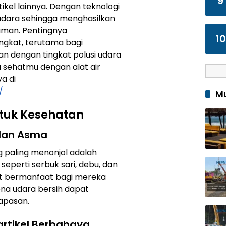
9
tikel lainnya. Dengan teknologi
 udara sehingga menghasilkan
aman. Pentingnya
10
ngkat, terutama bagi
an dengan tingkat polusi udara
 sehatmu dengan alat air
a di
/
Mu
ntuk Kesehatan
 dan Asma
ng paling menonjol adalah
perti serbuk sari, debu, dan
gat bermanfaat bagi mereka
ena udara bersih dapat
apasan.
artikel Berbahaya