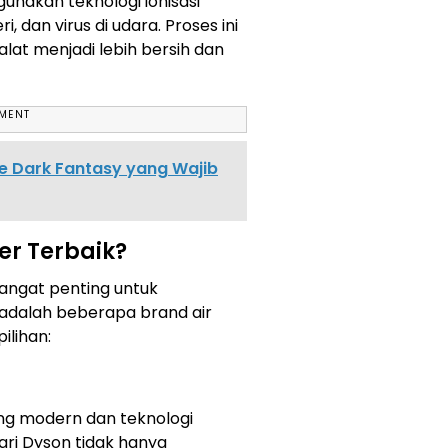
nakan teknologi ionisasi
 dan virus di udara. Proses ini
lat menjadi lebih bersih dan
EMENT
 Dark Fantasy yang Wajib
ier Terbaik?
 sangat penting untuk
 adalah beberapa brand air
ilihan:
ng modern dan teknologi
dari Dyson tidak hanya