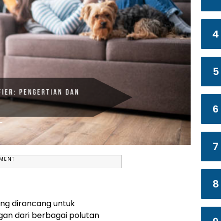
4
5
6
7
EMENT
8
ng dirancang untuk
gan dari berbagai polutan