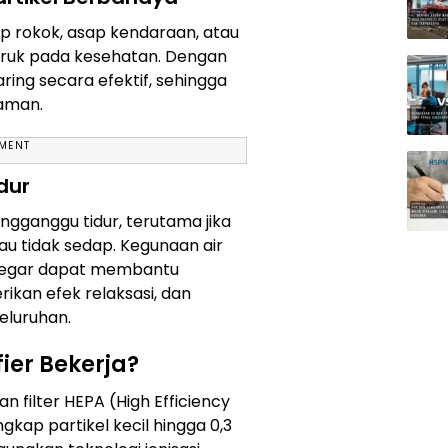
p rokok, asap kendaraan, atau
uruk pada kesehatan. Dengan
isaring secara efektif, sehingga
 aman.
EMENT
dur
ngganggu tidur, terutama jika
u tidak sedap. Kegunaan air
 segar dapat membantu
ikan efek relaksasi, dan
eluruhan.
ier Bekerja?
an filter HEPA (High Efficiency
kap partikel kecil hingga 0,3