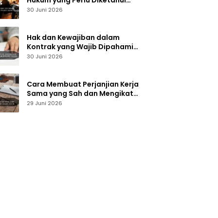
Hukum yang Perlu Diketahui
Pelaku Usaha
30 Juni 2026
Hak dan Kewajiban dalam
Kontrak yang Wajib Dipahami
Sebelum Menandatangani
30 Juni 2026
Dokumen
Cara Membuat Perjanjian Kerja
Sama yang Sah dan Mengikat
Secara Hukum
29 Juni 2026