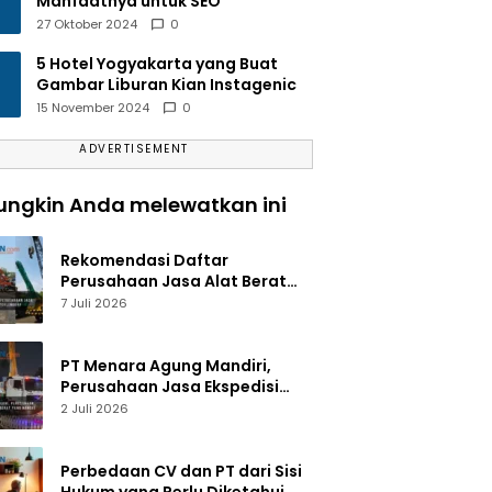
Manfaatnya untuk SEO
27 Oktober 2024
0
5 Hotel Yogyakarta yang Buat
Gambar Liburan Kian Instagenic
15 November 2024
0
ADVERTISEMENT
ngkin Anda melewatkan ini
Rekomendasi Daftar
Perusahaan Jasa Alat Berat
Jakarta Terlengkap
7 Juli 2026
PT Menara Agung Mandiri,
Perusahaan Jasa Ekspedisi
Alat Berat yang Handal dan
2 Juli 2026
Terpercaya
Perbedaan CV dan PT dari Sisi