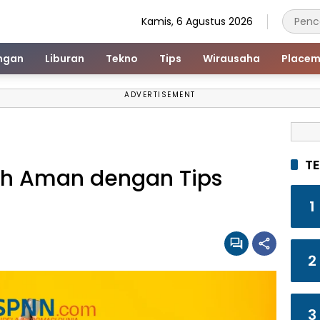
Kamis, 6 Agustus 2026
ngan
Liburan
Tekno
Tips
Wirausaha
Placem
ADVERTISEMENT
T
bih Aman dengan Tips
1
2
3