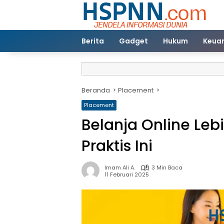
Langsung
ke
konten
Berita
Gadget
Hukum
Keua
Beranda
Placement
Placement
Belanja Online Le
Praktis Ini
Imam Ali A.
3 Min Baca
11 Februari 2025