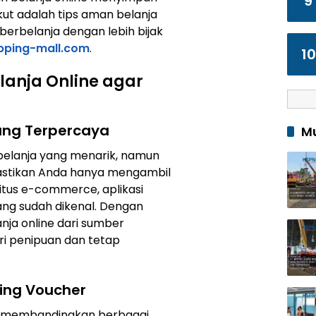
9
ikut adalah tips aman belanja
erbelanja dengan lebih bijak
ping-mall.com
.
10
lanja Online agar
ang Terpercaya
Mu
belanja yang menarik, namun
Pastikan Anda hanya mengambil
itus e-commerce, aplikasi
yang sudah dikenal. Dengan
nja online dari sumber
i penipuan dan tetap
ing Voucher
ng membandingkan berbagai