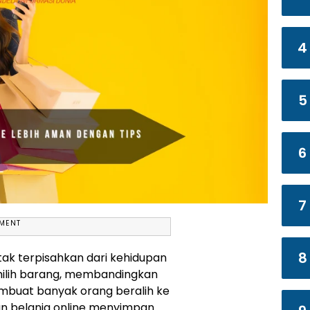
4
5
6
7
EMENT
8
 tak terpisahkan dari kehidupan
ilih barang, membandingkan
mbuat banyak orang beralih ke
an belanja online menyimpan