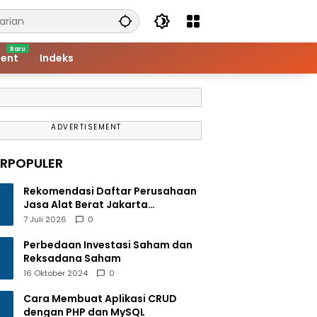
ent
Indeks
ADVERTISEMENT
ERPOPULER
Rekomendasi Daftar Perusahaan
Jasa Alat Berat Jakarta
Terlengkap
7 Juli 2026
0
Perbedaan Investasi Saham dan
Reksadana Saham
16 Oktober 2024
0
Cara Membuat Aplikasi CRUD
dengan PHP dan MySQL