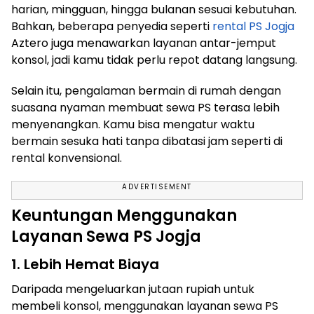
harian, mingguan, hingga bulanan sesuai kebutuhan.
Bahkan, beberapa penyedia seperti
rental PS Jogja
Aztero juga menawarkan layanan antar-jemput
konsol, jadi kamu tidak perlu repot datang langsung.
Selain itu, pengalaman bermain di rumah dengan
suasana nyaman membuat sewa PS terasa lebih
menyenangkan. Kamu bisa mengatur waktu
bermain sesuka hati tanpa dibatasi jam seperti di
rental konvensional.
ADVERTISEMENT
Keuntungan Menggunakan
Layanan Sewa PS Jogja
1. Lebih Hemat Biaya
Daripada mengeluarkan jutaan rupiah untuk
membeli konsol, menggunakan layanan sewa PS