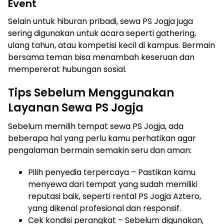
Event
Selain untuk hiburan pribadi, sewa PS Jogja juga
sering digunakan untuk acara seperti gathering,
ulang tahun, atau kompetisi kecil di kampus. Bermain
bersama teman bisa menambah keseruan dan
mempererat hubungan sosial.
Tips Sebelum Menggunakan
Layanan Sewa PS Jogja
Sebelum memilih tempat sewa PS Jogja, ada
beberapa hal yang perlu kamu perhatikan agar
pengalaman bermain semakin seru dan aman:
Pilih penyedia terpercaya – Pastikan kamu
menyewa dari tempat yang sudah memiliki
reputasi baik, seperti rental PS Jogja Aztero,
yang dikenal profesional dan responsif.
Cek kondisi perangkat – Sebelum digunakan,