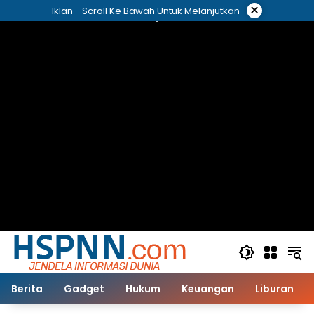
Langsung
×
Iklan - Scroll Ke Bawah Untuk Melanjutkan
ke
konten
Berita
Gadget
Hukum
Keuangan
Liburan