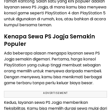
ramah kantong. Salah satu yang kini populer adalah
layanan sewa PS Jogja, di mana kamu bisa menyewa
konsol game seperti PlayStation 4 dan PlayStation 5
untuk digunakan di rumah, kos, atau bahkan di acara
kumpul bersama teman.
Kenapa Sewa PS Jogja Semakin
Populer
Ada beberapa alasan mengapa layanan sewa PS
Jogja semakin digemari. Pertama, harga konsol
PlayStation yang cukup tinggi membuat sebagian
orang memilih untuk menyewa daripada membeli.
Dengan menyewa, kamu bisa menikmati berbagai
game terbaru tanpa perlu keluar biaya besar.
ADVERTISEMENT
Kedua, layanan sewa PS Jogja memberikan
fleksibilitas. Kamu bisa memilih durasi sewa mulai dari