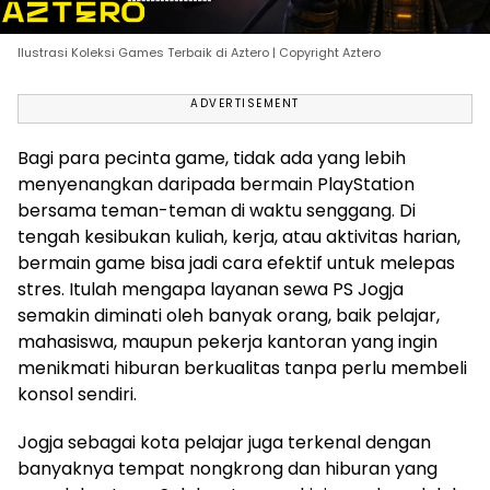
Ilustrasi Koleksi Games Terbaik di Aztero | Copyright Aztero
ADVERTISEMENT
Bagi para pecinta game, tidak ada yang lebih
menyenangkan daripada bermain PlayStation
bersama teman-teman di waktu senggang. Di
tengah kesibukan kuliah, kerja, atau aktivitas harian,
bermain game bisa jadi cara efektif untuk melepas
stres. Itulah mengapa layanan sewa PS Jogja
semakin diminati oleh banyak orang, baik pelajar,
mahasiswa, maupun pekerja kantoran yang ingin
menikmati hiburan berkualitas tanpa perlu membeli
konsol sendiri.
Jogja sebagai kota pelajar juga terkenal dengan
banyaknya tempat nongkrong dan hiburan yang