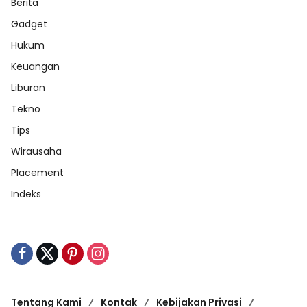
Berita
Gadget
Hukum
Keuangan
Liburan
Tekno
Tips
Wirausaha
Placement
Indeks
Tentang Kami
Kontak
Kebijakan Privasi