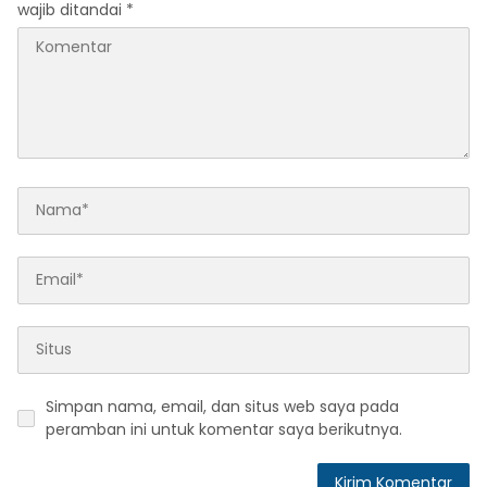
wajib ditandai
*
Simpan nama, email, dan situs web saya pada
peramban ini untuk komentar saya berikutnya.