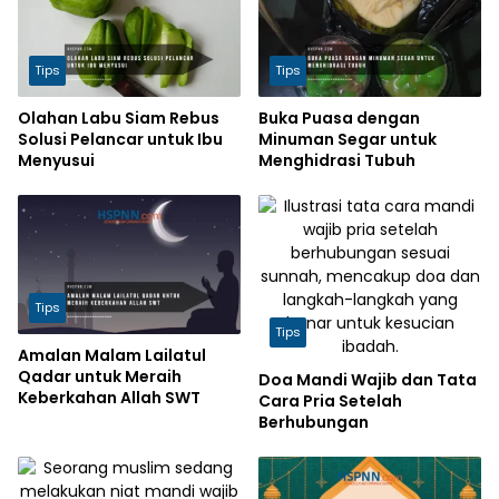
Tips
Tips
Olahan Labu Siam Rebus
Buka Puasa dengan
Solusi Pelancar untuk Ibu
Minuman Segar untuk
Menyusui
Menghidrasi Tubuh
Tips
Tips
Amalan Malam Lailatul
Qadar untuk Meraih
Doa Mandi Wajib dan Tata
Keberkahan Allah SWT
Cara Pria Setelah
Berhubungan