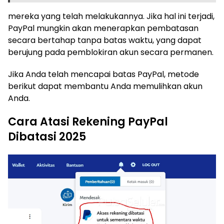
mereka yang telah melakukannya. Jika hal ini terjadi,
PayPal mungkin akan menerapkan pembatasan
secara bertahap tanpa batas waktu, yang dapat
berujung pada pemblokiran akun secara permanen.
Jika Anda telah mencapai batas PayPal, metode
berikut dapat membantu Anda memulihkan akun
Anda.
Cara Atasi Rekening PayPal
Dibatasi 2025