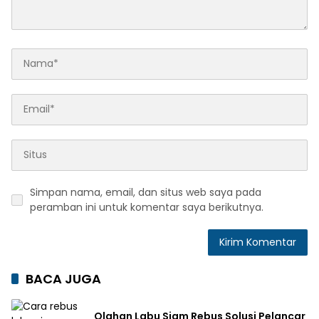
Simpan nama, email, dan situs web saya pada
peramban ini untuk komentar saya berikutnya.
BACA JUGA
Olahan Labu Siam Rebus Solusi Pelancar