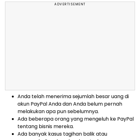
ADVERTISEMENT
Anda telah menerima sejumlah besar uang di
akun PayPal Anda dan Anda belum pernah
melakukan apa pun sebelumnya.
Ada beberapa orang yang mengeluh ke PayPal
tentang bisnis mereka.
Ada banyak kasus tagihan balik atau