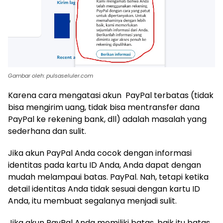
Gambar oleh: pulsaseluler.com
Karena cara mengatasi akun PayPal terbatas (tidak
bisa mengirim uang, tidak bisa mentransfer dana
PayPal ke rekening bank, dll) adalah masalah yang
sederhana dan sulit.
Jika akun PayPal Anda cocok dengan informasi
identitas pada kartu ID Anda, Anda dapat dengan
mudah melampaui batas. PayPal. Nah, tetapi ketika
detail identitas Anda tidak sesuai dengan kartu ID
Anda, itu membuat segalanya menjadi sulit.
Jika akun PayPal Anda memiliki batas, baik itu batas