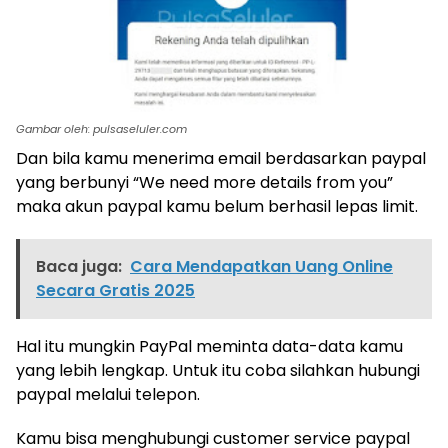
Gambar oleh: pulsaseluler.com
Dan bila kamu menerima email berdasarkan paypal
yang berbunyi “We need more details from you”
maka akun paypal kamu belum berhasil lepas limit.
Baca juga:
Cara Mendapatkan Uang Online
Secara Gratis 2025
Hal itu mungkin PayPal meminta data-data kamu
yang lebih lengkap. Untuk itu coba silahkan hubungi
paypal melalui telepon.
Kamu bisa menghubungi customer service paypal