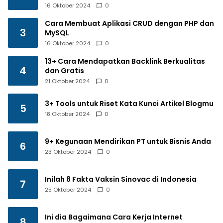
16 Oktober 2024
0
Cara Membuat Aplikasi CRUD dengan PHP dan
3
MySQL
16 Oktober 2024
0
13+ Cara Mendapatkan Backlink Berkualitas
4
dan Gratis
21 Oktober 2024
0
3+ Tools untuk Riset Kata Kunci Artikel Blogmu
5
18 Oktober 2024
0
9+ Kegunaan Mendirikan PT untuk Bisnis Anda
6
23 Oktober 2024
0
Inilah 8 Fakta Vaksin Sinovac di Indonesia
7
25 Oktober 2024
0
Ini dia Bagaimana Cara Kerja Internet
8